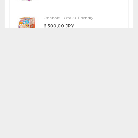
Onahole - Otaku-Friendly...
6.500,00 JPY
Onahole - Yuka Ona Shiki...
17.000,00 JPY
SPECIAL PRODUCTS
Anna & Megumi Illustrated...
41.430,40 JPY
47.080,00 JPY
-12%