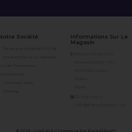
Notre Société
Informations Sur Le
Magasin
Terms And Conditions Of Use
KimochiiShop.com
Notation Par La Loi Spécifiée
Minamitsumori 7-9-1
Sur Les Transactions
557-0063 Osaka
Commerciales.
Osaka
Contactez-Nous
Japan
Sitemap
Écrivez-Nous :
Info@kimochiishop.com
© 2026 - Logiciel E-Commerce Par PrestaShop™