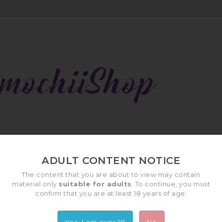
URS
TAIE D'OREILLER
LOTIONS
ADULT CONTENT NOTICE
The content that you are about to view may contain
material only
suitable for adults
. To continue, you must
confirm that you are at least 18 years of age.
Accueil
Contactez-nous
Yes, I am over 18
No