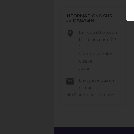
INFORMATIONS SUR
LE MAGASIN

KimochiiShop.com
Minamitsumori 7-9-
1
557-0063 Osaka
Osaka
Japan

Envoyez-nous un
e-mail :
info@kimochiishop.com