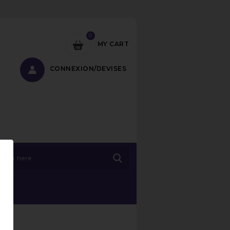
0
MY CART
CONNEXION/DEVISES