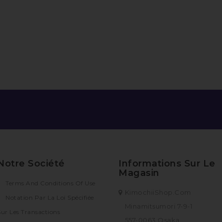
Notre Société
Informations Sur Le
Magasin
Terms And Conditions Of Use
KimochiiShop.com
Notation Par La Loi Spécifiée
Minamitsumori 7-9-1
Sur Les Transactions
557-0063 Osaka