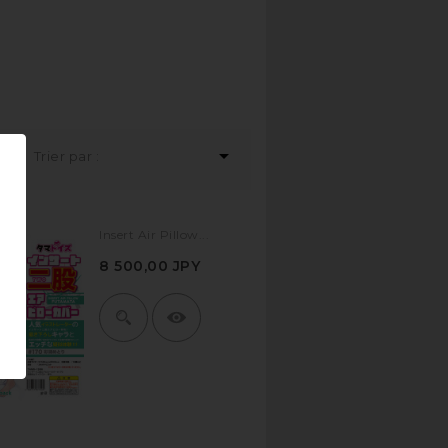

Trier par :
Insert Air Pillow...
8 500,00 JPY