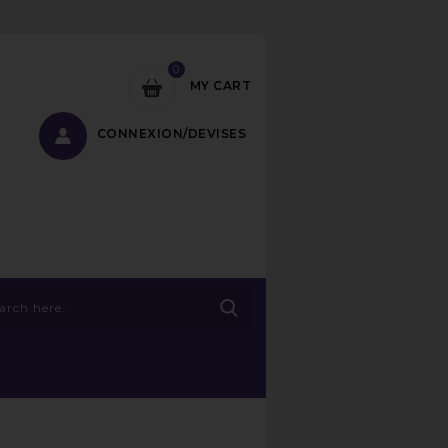
0
MY CART
CONNEXION/DEVISES