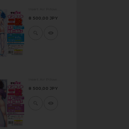
Insert Air Pillow...
8 500,00 JPY
Insert Air Pillow...
8 500,00 JPY