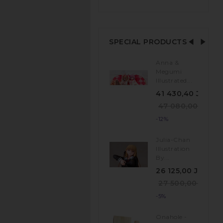
SPECIAL PRODUCTS
Anna &
Megumi
Illustrated...
41 430,40 JPY
47 080,00 JPY
-12%
Julia-Chan
Illustration
By...
26 125,00 JPY
27 500,00 JPY
-5%
Onahole -