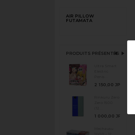
AIR PILLOW
FUTAMATA
PRODUITS PRÉSENTÉS
Ultra Smart
Electric
Penis...
2 150,00 JPY
Rinkuru Zero
Zero 1500
(12...
1 000,00 JPY
Mechausu
1000 - 12