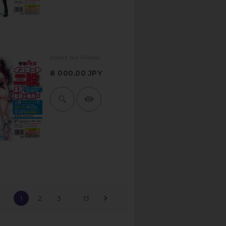
Insert Air Pillow...
8 000,00 JPY
…

1
2
3
13