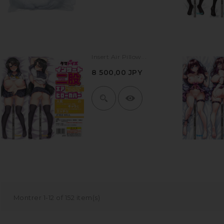
Insert Air Pillow...
8 500,00 JPY
Montrer 1-12 of 152 item(s)