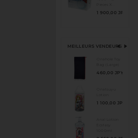
Pieces X...
1 900,00 JPY
MEILLEURS VENDEURS
Onahole Toy
Bag (Large)
460,00 JPY
Onatsuyu
Lotion
1 100,00 JPY
Anal Lotion
Ecstasy
1000ml