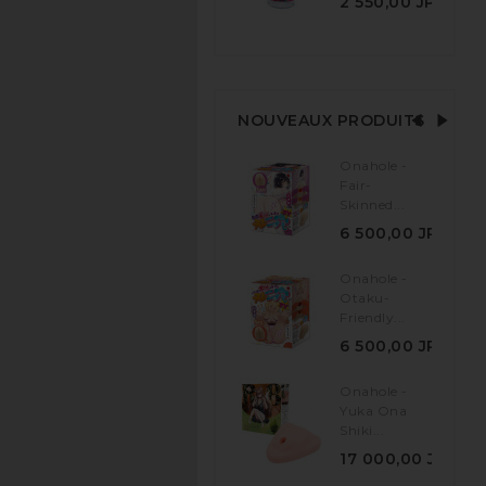
2 550,00 JPY
NOUVEAUX PRODUITS
Onahole -
Fair-
Skinned...
6 500,00 JPY
Onahole -
Otaku-
Friendly...
6 500,00 JPY
Onahole -
Yuka Ona
Shiki...
17 000,00 JPY