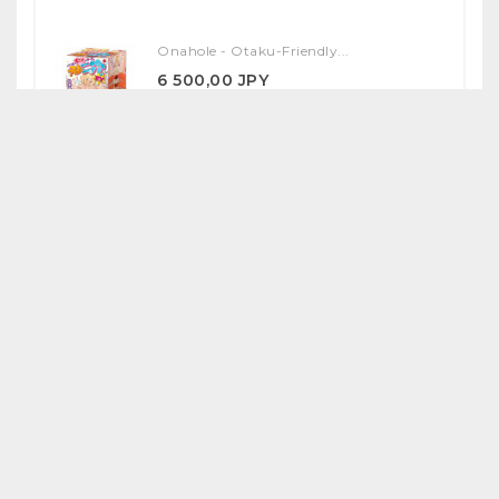
Onahole - Otaku-Friendly...
6 500,00 JPY
Onahole - Yuka Ona Shiki...
17 000,00 JPY
SPECIAL PRODUCTS
Anna & Megumi Illustrated...
41 430,40 JPY
47 080,00 JPY
-12%