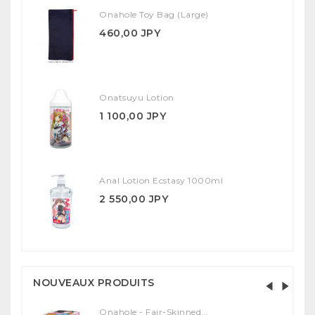
Onahole Toy Bag (Large)
460,00 JPY
Onatsuyu Lotion
1 100,00 JPY
Anal Lotion Ecstasy 1000ml
2 550,00 JPY
NOUVEAUX PRODUITS
Onahole - Fair-Skinned...