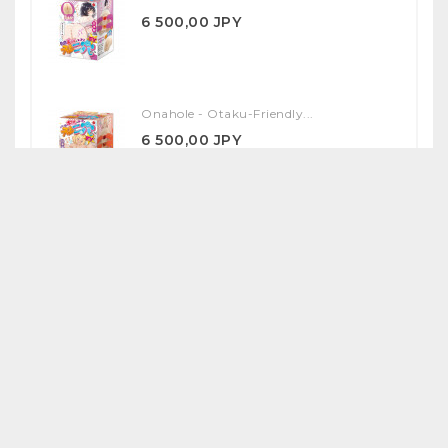
6 500,00 JPY
Onahole - Otaku-Friendly...
6 500,00 JPY
Onahole - Yuka Ona Shiki...
17 000,00 JPY
SPECIAL PRODUCTS
Anna & Megumi Illustrated...
41 430,40 JPY
47 080,00 JPY