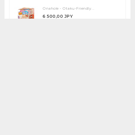
Onahole - Otaku-Friendly...
6 500,00 JPY
Onahole - Yuka Ona Shiki...
17 000,00 JPY
SPECIAL PRODUCTS
Anna & Megumi Illustrated...
41 430,40 JPY
47 080,00 JPY
-12%