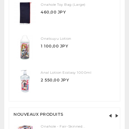
Onahole Toy Bag (Large)
460,00 JPY
Onatsuyu Lotion
1 100,00 JPY
Anal Lotion Ecstasy 1000ml
2 550,00 JPY
NOUVEAUX PRODUITS
Onahole - Fair-Skinned...