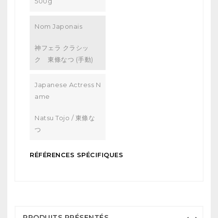
500g
Nom Japonais
神フェラ クラシッ
ク 東條なつ (手動)
Japanese Actress N
Ame
Natsu Tojo / 東條な
つ
RÉFÉRENCES SPÉCIFIQUES
PRODUITS PRÉSENTÉS