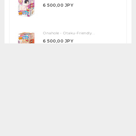
6 500,00 JPY
Onahole - Otaku-Friendly...
6 500,00 JPY
Onahole - Yuka Ona Shiki...
17 000,00 JPY
SPECIAL PRODUCTS
Anna & Megumi Illustrated...
41 430,40 JPY
47 080,00 JPY